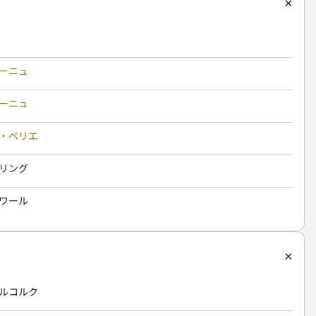
ーニュ
ーニュ
・ペリエ
リング
ワール
ルコルク