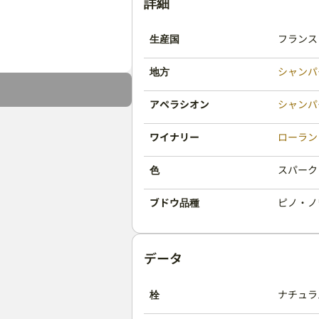
詳細
生産国
フランス
地方
シャンパ
アペラシオン
シャンパ
ワイナリー
ローラン
色
スパーク
ブドウ品種
ピノ・ノ
データ
栓
ナチュラ