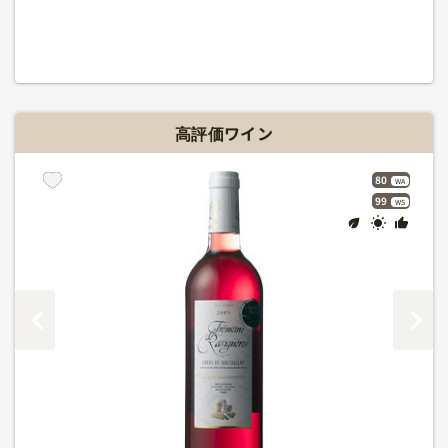
高評価ワイン
80
WA
99
WS