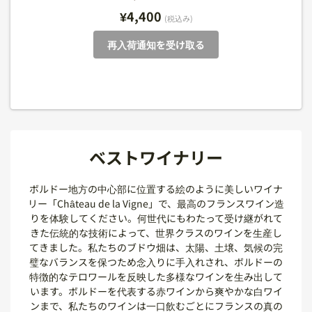
フランス, シャンパーニュ
フランス, アルザス
¥4,400
(税込み)
(税込み)
(税込み)
(税込み)
(税込み)
(税込み)
(税込み)
再入荷通知を受け取る
ベストワイナリー
ボルドー地方の中心部に位置する絵のように美しいワイナ
リー「Château de la Vigne」で、最高のフランスワイン造
りを体験してください。何世代にもわたって受け継がれて
きた伝統的な技術によって、世界クラスのワインを生産し
てきました。私たちのブドウ畑は、太陽、土壌、気候の完
璧なバランスを保つため念入りに手入れされ、ボルドーの
特徴的なテロワールを反映した多様なワインを生み出して
います。ボルドーを代表する赤ワインから爽やかな白ワイ
ンまで、私たちのワインは一口飲むごとにフランスの真の