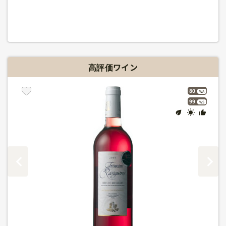
高評価ワイン
80
WA
99
WS