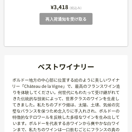
フランス, シャンパーニュ
フランス, アルザス
¥3,418
(税込み)
(税込み)
(税込み)
(税込み)
(税込み)
(税込み)
(税込み)
再入荷通知を受け取る
ベストワイナリー
ボルドー地方の中心部に位置する絵のように美しいワイナ
リー「Château de la Vigne」で、最高のフランスワイン造
りを体験してください。何世代にもわたって受け継がれて
きた伝統的な技術によって、世界クラスのワインを生産し
てきました。私たちのブドウ畑は、太陽、土壌、気候の完
璧なバランスを保つため念入りに手入れされ、ボルドーの
特徴的なテロワールを反映した多様なワインを生み出して
います。ボルドーを代表する赤ワインから爽やかな白ワイ
ンまで、私たちのワインは一口飲むごとにフランスの真の