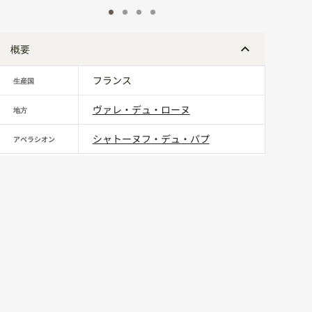
概要
フランス
生産国
ヴァレ・デュ・ローヌ
地方
シャトーヌフ・デュ・パプ
アペラシオン