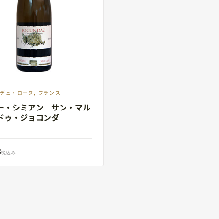
デュ・ローヌ, フランス
ー・シミアン サン・マル
ドゥ・ジョコンダ
8
税込み