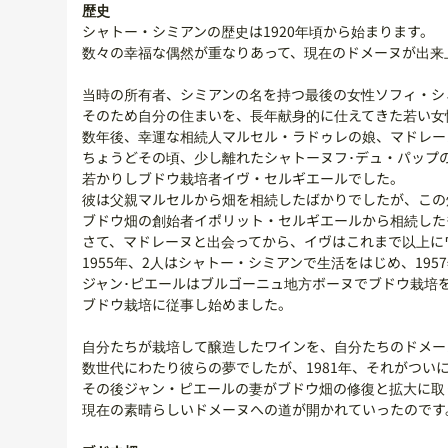
歴史
シャトー・シミアンの歴史は1920年頃から始まります。
数々の幸福な偶然が重なりあって、現在のドメーヌが出来
当時の所有者、シミアンの名を持つ最後の女性ソフィ・シ
そのため自分の住まいを、長年献身的に仕えてきた若い女
数年後、幸運な相続人マルセル・ラドゥレの娘、マドレー
ちょうどその頃、少し離れたシャトーヌフ･デュ・パップ
若かりしブドウ栽培者イヴ・セルギエールでした。
彼は父親マルセルから畑を相続したばかりでしたが、この
ブドウ畑の創始者イポリット・セルギエールから相続した
さて、マドレーヌと出会ってから、イヴはこれまで以上に
1955年、2人はシャトー・シミアンで生活をはじめ、19
ジャン･ピエールはブルゴーニュ地方ボーヌでブドウ栽培
ブドウ栽培に従事し始めました。
自分たちが栽培して醸造したワインを、自分たちのドメー
数世代にわたり彼らの夢でしたが、1981年、それがつい
その後ジャン・ピエールの妻がブドウ畑の修復と拡大に取
現在の素晴らしいドメーヌへの道が開かれていったのです