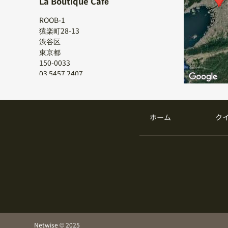
La Boutique Café
ROOB-1
猿楽町28-13
渋谷区
東京都
150-0033
03 5457 2407
Roti Roppongi
ホーム
ク
ピラミデビル1Ｆ
六本木6-6-9
港区
東京都
106-0032
03-5785-3671
汐留イタリア街
2-9-5
Netwise © 2025
港区西新橋