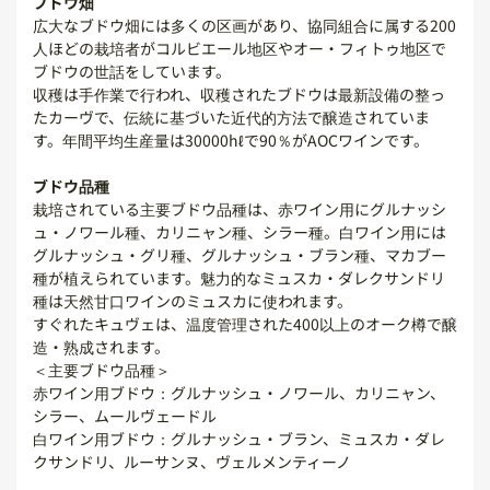
ブドウ畑
広大なブドウ畑には多くの区画があり、協同組合に属する200
人ほどの栽培者がコルビエール地区やオー・フィトゥ地区で
ブドウの世話をしています。
収穫は手作業で行われ、収穫されたブドウは最新設備の整っ
たカーヴで、伝統に基づいた近代的方法で醸造されていま
す。年間平均生産量は30000hℓで90％がAOCワインです。
ブドウ品種
栽培されている主要ブドウ品種は、赤ワイン用にグルナッシ
ュ・ノワール種、カリニャン種、シラー種。白ワイン用には
グルナッシュ・グリ種、グルナッシュ・ブラン種、マカブー
種が植えられています。魅力的なミュスカ・ダレクサンドリ
種は天然甘口ワインのミュスカに使われます。
すぐれたキュヴェは、温度管理された400以上のオーク樽で醸
造・熟成されます。
＜主要ブドウ品種＞
赤ワイン用ブドウ：グルナッシュ・ノワール、カリニャン、
シラー、ムールヴェードル
白ワイン用ブドウ：グルナッシュ・ブラン、ミュスカ・ダレ
クサンドリ、ルーサンヌ、ヴェルメンティーノ