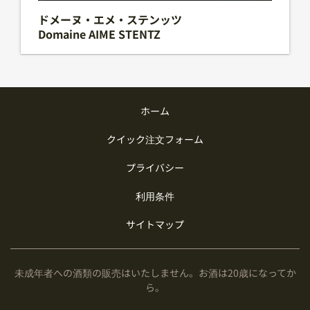
族経営を行う老舗のシャンパン・メゾンです。17世紀
ドメーヌ・エメ・ステンッツ
よりワインづくりに携わり、1808年に自らの名をラ
Domaine AIME STENTZ
ベルに冠したシャンパンを初めて世に送り出した老舗
中の老舗です。生産量は年間約100万本と小規模なが
ら、その品質は世界的に著名な評論家や専門誌から賞
賛され、極めて高く評価されています。 創業以来、シ
ャルドネ種に重きを置いたエレガントなシャンパーニ
ュづくりを続けており、その伝統は、ブシャールペー
ホーム
ル エフィスやウィリアムフェーブルを復興させた先代
のジョセフ・アンリオらを経て、アンリオ家12代目に
クイック注文フォーム
ドメーヌ・エメ・ステンッツがお届けする、アルザ
してメゾン7代目の現当主、スタニスラス・アンリオ
スワインあれこれセットをぜひお試しあれ。アルザス
へと脈々と受け継がれています。 素材と ...
プライバシー
からの色々なブドウを単一品種でお楽しみいただけま
す。 歴史 アルザス地方の中央に、14,５ヘクタールの
利用条件
農地でステンッツ家は4世代にわたり、伝統と進歩に
重きをおいて、また先祖から受け継がれた自然遺産で
サイトマップ
ある環境に配慮したワイン造りをしています。 正式な
詳細を読む
創業者はエメ・ステンッツとその妻アンジェルで、彼
らは敷地を12ヘクタールに拡大し、事業拡大の改革を
未成年者への酒類の販売はいたしません。お酒は20歳になってか
始めます。 ちょうどブドウ栽培が難局にあった60年
ら。
代には、1964年にリースリング、1967年にピノ・ノ
ワール、1974年にピノ・グリを取り入れて、ブドウ