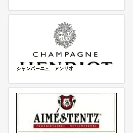
ワイナリー オート・コート・ドゥ・ニュイの中心に
あるニューワールドスタイルのワイナリー”バーガン
ディー・ヒルズ” は幼馴染の2人によるすこし危険な
シャンパーニュ アンリオ
賭けとも言える、高品質なワイン造りへの情熱を傾け
た試みです。木の茂った丘に広がる葡萄畑、牧歌的な
美しい風景・・・オート・コート・ドゥ・ニュイはデ
ィジョンの南コート・ドゥ・ニュイを見渡す場所に位
置します。高度300m～400ｍからは起伏に富んだ景
色が広がり、その気候は暑く乾燥した夏と厳しい寒さ
の冬という過酷なものです。この地では昔からブドウ
栽培が行われており、中世にはサン・ヴィヴァンのベ
ネディクト派修道会の修道士が優れたワインを醸造し
創業家が守り続けるメゾン 約200年の歴史を持つ【ア
ていました。
ンリオ社】は創業家であるアンリオ家が今もなお、家